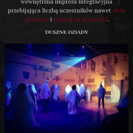
wewnętrzna impreza integracyjna
przebijająca liczbą uczestników nawet
obóz
sportowy
i
wyjazd na grunwald
.
DUSZNE DZIADY