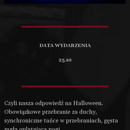
Szkoła rycerska
Czym są Sportowe Walki Rycerskie?
DATA WYDARZENIA
Sala treningowa
25.10
Treningi w CDSW
Treningi w Grodzisku Mazowieckim
Grupy treningowe
Harmonogram treningów
Sprawdź ranking
Czyli nasza odpowiedź na Halloween.
Cennik
Obowiązkowe przebranie za duchy,
Aktualności
synchroniczne tańce w przebraniach, gęsta
Pokazy rycerskie
mgła oplatająca nogi.