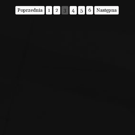
Poprzednia
1
2
3
4
5
6
Następna