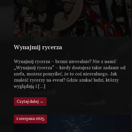
Wynajmij rycerza
Wynajmij rycerza – brzmi nierealnie? Nie z nami!
„Wynajmij rycerza” – kiedy dostajesz takie zadanie od
szefa, możesz pomyśleć, że to coś nierealnego. Jak
znaleźć rycerzy na event? Gdzie szukać ludzi, którzy
wyglądają i […]
Czytaj dalej →
2 sierpnia 2025