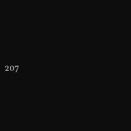
207
Szkoła rycerska
Czym są Sportowe Walki Rycerskie?
Sala treningowa
Treningi w CDSW
Treningi w Grodzisku Mazowieckim