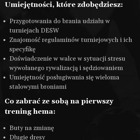
Sala treningowa
Umiejętności, które zdobędziesz:
Treningi w CDSW
Treningi w Grodzisku Mazowieckim
Przygotowania do brania udziału w
Grupy treningowe
turniejach DESW
Harmonogram treningów
Znajomość regulaminów turniejowych i ich
Sprawdź ranking
specyfikę
Cennik
Doświadczenie w walce w sytuacji stresu
Aktualności
wywołanego rywalizacją i sędziowaniem
Umiejętność posługiwania się wieloma
Pokazy rycerskie
stalowymi broniami
Wynajem sali
Co zabrać ze sobą na pierwszy
Wypożyczalnia
trening hema:
Buty na zmianę
Długie dresy