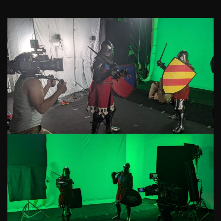
Szkoła rycerska
Czym są Sportowe Walki Rycerskie?
Sala treningowa
Treningi w CDSW
Treningi w Grodzisku Mazowieckim
Grupy treningowe
Harmonogram treningów
Sprawdź ranking
Cennik
Aktualności
Pokazy rycerskie
Wynajem sali
Wypożyczalnia