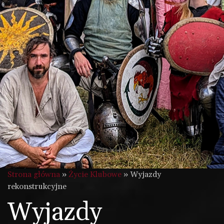
Strona główna
»
Życie Klubowe
»
Wyjazdy
rekonstrukcyjne
Wyjazdy