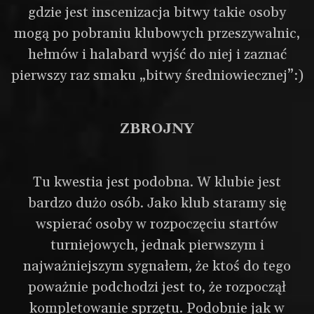
gdzie jest inscenizacja bitwy takie osoby
mogą po pobraniu klubowych przeszywalnic,
Szkoła rycerska
hełmów i halabard wyjść do niej i zaznać
pierwszy raz smaku „bitwy średniowiecznej”:)
Czym są Sportowe Walki Rycerskie?
Sala treningowa
Treningi w CDSW
ZBROJNY
Treningi w Grodzisku Mazowieckim
Grupy treningowe
Harmonogram treningów
Tu kwestia jest podobna. W klubie jest
Sprawdź ranking
bardzo dużo osób. Jako klub staramy się
Cennik
wspierać osoby w rozpoczęciu startów
Aktualności
turniejowych, jednak pierwszym i
najważniejszym sygnałem, że ktoś do tego
Pokazy rycerskie
poważnie podchodzi jest to, że rozpoczął
Wynajem sali
kompletowanie sprzętu. Podobnie jak w