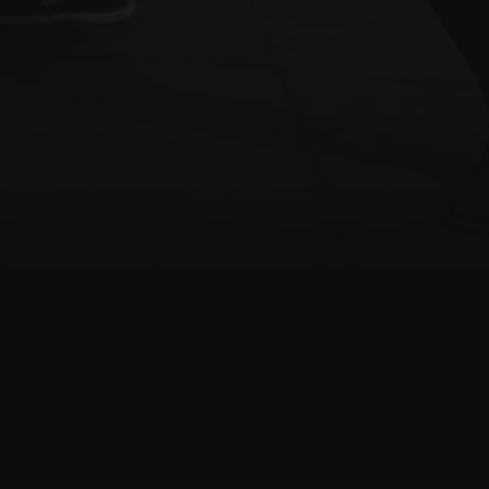
Telefon:
Email:
+48 664 835 379
kontakt@cdsw.pl